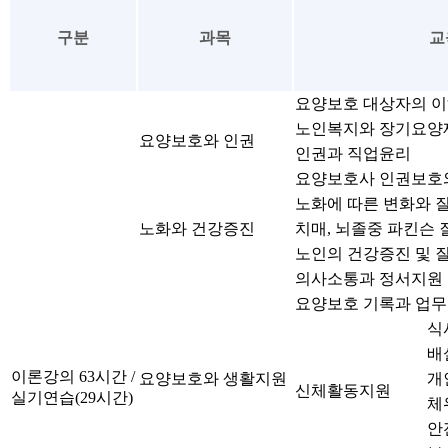
구분
과목
교
요양보호 대상자의 
노인복지와 장기요양
요양보호와 인권
인권과 직업윤리
요양보호사 인권보호
노화에 따른 변화와 
노화와 건강증진
치매, 뇌졸중 파킨슨 
노인의 건강증진 및 
의사소통과 정서지원
요양보호 기록과 업
식
배
이론강의 63시간 /
요양보호와 생활지원
개
신체활동지원
실기연습(29시간)
체
안