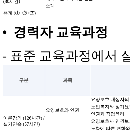
(80시간)
소계
총계 (①+②+③)
• 경력자 교육과정
- 표준 교육과정에서 실
구분
과목
요양보호 대상자의
노인복지와 장기요
요양보호와 인권
인권과 직업윤리
이론강의 (126시간) /
요양보호사 인권보
실기연습 (57시간)
노화에 따른 변화와