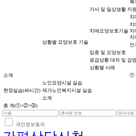
복
가사 및 일상생활 지
치
치
치매요양보호기술
치
치
상황별 요양보호 기술
인
임종 및 요양보호
응급상황 대처 및 감
상황별 사례
소계
① 
노인요양시설 실습
현장실습(40시간)
재가노인복지시설 실습
소계
총 계(①+②+③)
개인정보동의