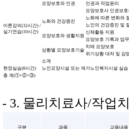
요양보호와 인권
인권과 직업윤리
요양보호사 인권보호
노화에 따른 변화와 
노화와 건강증진
노인의 건강증진 및 
이론강의(32시간) /
실기연습(10시간)
신체활동 지원
요양보호와 생활지원
요양보호 기록과 업
치매 요양보호
상황별 요양보호기술
위기상황 대처 및 감
소계
현장실습(8시간)
노인요양시설 또는 재가노인복지시설 실습
총 계(①+②+③)
- 3. 물리치료사/작
구분
과목
교육내용