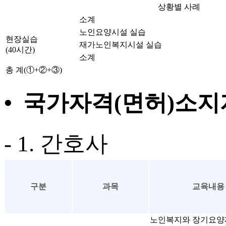
상황별 사례
소계
노인요양시설 실습
현장실습
재가노인복지시설 실습
(40시간)
소계
총 계(①+②+③)
• 국가자격(면허)소
- 1. 간호사
구분
과목
교육내용
노인복지와 장기요양