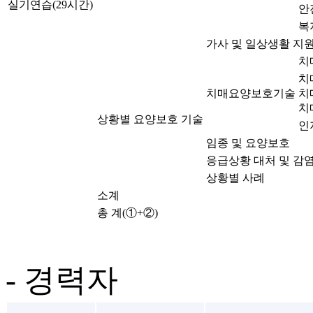
실기연습(29시간)
안
복
가사 및 일상생활 지
치
치
치매요양보호기술
치
치
상황별 요양보호 기술
인
임종 및 요양보호
응급상황 대처 및 감
상황별 사례
소계
총 계(①+②)
- 경력자