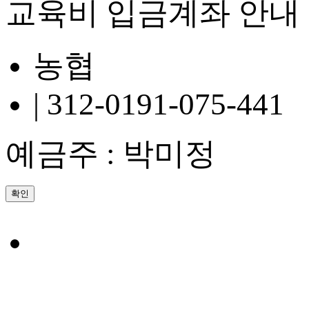
교육비 입금계좌 안내
농협
| 312-0191-075-441
예금주 : 박미정
확인
진주샘요양보
호사교육원