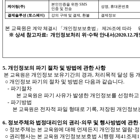
본인인증을 위한 
SMS 
케어링(주)
성명
, 
휴대폰번호
인증 및 전송
결제솔루션 (토스페이)
강의 구매 및 결제
, 
환불 
결제정보
본 교육원은 
계약 체결시 
「
개인정보보호법
」 
제
26
조에 따라 
   ※ 
상세 참고자료
:  
개인정보처리 위
·
수탁 안내서
(2020.12.
개
5. 
개인정보의 파기 절차 및 방법에 관한 사항 
개인정보 보유기간의 경과
, 
처리목적 달성 등 
본 교육원은
○ 
개인정보 파기의 절차 및 방법은 다음과 같습니다
. 
    - 
파기절차
파기 사유가 발생한 개인정보를 선정하고
           본 교육원은
    -
파기방법
전자적 파일 형태로 기록
, 
저장된 개인
정보
본 교육원은 
6. 
정보주체와 법정대리인의 권리
·
의무 및 행사방법에 관한
○ 
정보주체는 
에 대해 언제든지 개인정보 열람
·
정
본 교육원
○ 
권리행사는 
개인정보보호법 시행령 제
41
조제
1
본 교육원