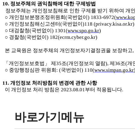
10. 
정보주체의 권익침해에 대한 구제방법 
정보주체는 개인정보침해로 인한 구제를 받기 위하여 
  ○ 
개인정보분쟁조정위원회
(
국번없이
) 1833-6972(
www.kop
  ○ 
개인정보침해신고센터
(
국번없이
)118 (privacy.kisa.or.kr)
  ○ 
대검찰청
(
국번없이
) 1301(
www.spo.go.kr
)
  ○ 
경찰청
(
국번없이
) 182(ecrm.cyber.go.kr)
  본 교육원은 
정보주체의 개인정보자기결정권을 보장하고
, 
 「
개인정보보호법
」 
제
35
조
(
개인정보의 열람
), 
제
36
조
(
개
  ○
중앙행정심판 위원회
: (
국번없이
) 110(
www.simpan.go.kr
11. 
개인정보 처리방침의 변경에 관한 사항
이 개인정보 처리 방침은 
2023.08.01
부터 적용됩니다
. 
바로가기메뉴