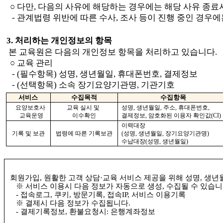
○ 
다만
, 
다음의 사유에 해당하는 경우에는 해당 사유 종
    - 
관계법령 위반에 따른 수사
, 
조사 등이 진행 중인 경우에
3. 
처리하는 개인정보의 항목
 본 교육원은
다음의 개인정보 항목을 처리하고 있습니다
.
○ 
교육 관리
    - (
필수항목
) 
성명
, 
생년월일,
휴대폰번호
, 
결제정보
    - (
선택항목
) 
소속 장기요양기관명
, 
기관기호 
서비스
수집목적
수집항목
요양보호사 
교육 실시 및 
성명
, 생년월일, 
주소
, 
휴대폰번호
, 
교육운영
이수확인
결제정보, 암호화된 이용자 확인값(CI)
이력대장
기록 및 보관
법령에 따른 기록보관
(
성명
, 
생년월일
, 
장기요양기관명
)
수납대장
(
성명
, 
생년월일
)
회원가입
, 
원활한 고객 상담
·
교육 서비스 제공을 위해 성명
, 
생년월
    ※ 
서비스 이용시 다음 정보가 자동으로 생성
, 
수집될 수 있습
    - 
접속로그
, 
쿠키
, 
방문기록
, 
접속
IP, 
서비스 이용기록
    ※ 
결제시 다음 정보가 수집됩니다
.
    - 
결제기록정보
, 
환불요청시
: 
은행계좌정보