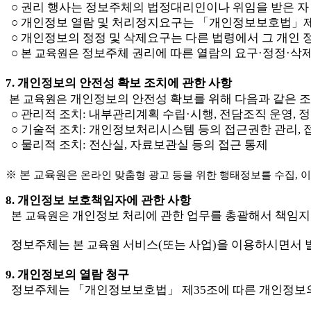
○ 
권리 행사는 정보주체의 법정대리인이나 위임을 받은 자 
○ 
개인정보 열람 및 처리정지요구는 
「
개인정보보호법
」
○ 
개인정보의 정정 및 삭제요구는 다른 법령에서 그 개인 
○ 
정보주체 권리에 따른 열람의 요구
·
정정
·
삭제
본 교육원은 
7. 
개인정보의 안전성 확보 조치에 관한 사항 
개인정보의 안전성 확보를 위해 다음과 같은 
본 교육원은 
○ 
관리적 조치
: 
내부관리계획 수립
·
시행
, 
전담조직 운영
, 
정
○ 
기술적 조치
: 
개인정보처리시스템 등의 접근권한 관리
, 
○ 
물리적 조치
: 
전산실
, 
자료보관실 등의 접근 통제
※ 본 교육원은
온라인 맞춤형 광고 등을 위한 행태정보를 수집
, 
이
8. 
개인정보 보호책임자에 관한 사항
개인정보 처리에 관한 업무를 총괄해서 책임
본 교육원은 
정보주체는 
 서비스
(
또는 사업
)
을 이용하시면서
본 교육원
9. 
개인정보의 열람 청구
정보주체는 
「
개인정보보호법
」 
제
35
조에 따른 개인정보